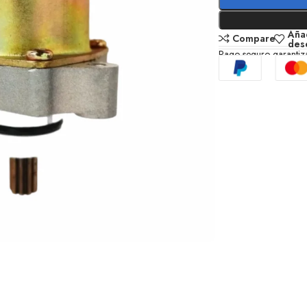
Añad
Compare
des
Pago seguro garanti