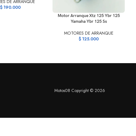
ES DE ARRANQUE
AÑ
$
190.000
AÑADIR AL CARRITO
Motor Arranque Xtz 125 Ybr 125
Yamaha Ybr 125 Ss
MOTORES DE ARRANQUE
$
125.000
Motos08 Copyright © 2026
S