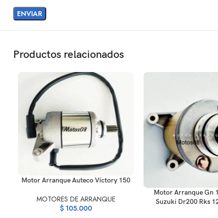
Productos relacionados
AÑADIR AL CARRITO
Motor Arranque Auteco Víctory 150
AÑADIR AL CARRITO
Motor Arranque Gn 
MOTORES DE ARRANQUE
Suzuki Dr200 Rks 1
$
105.000