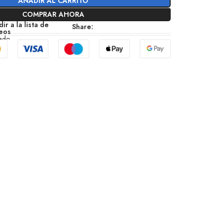
AÑADIR AL CARRITO
COMPRAR AHORA
ir a la lista de
Share:
eos
zado