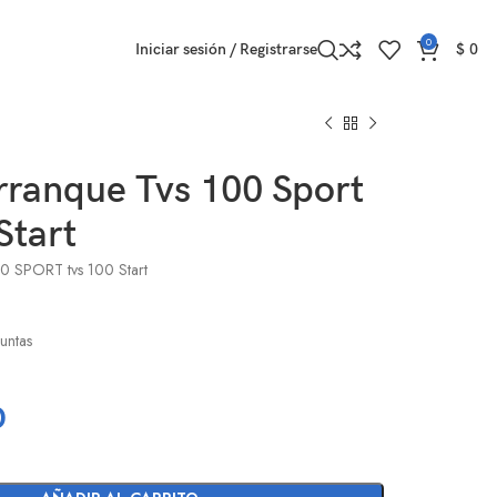
0
Iniciar sesión / Registrarse
$
0
rranque Tvs 100 Sport
Start
00 SPORT tvs 100 Start
untas
0