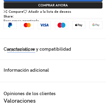
COMPRAR AHORA
Compare
Añadir a la lista de deseos
Share:
Pago seguro garantizado
Características y compatibilidad
MOSTRAR MÁS
Información adicional
Opiniones de los clientes
Valoraciones