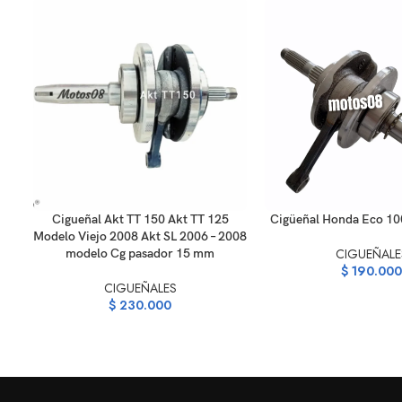
AÑADIR AL CARRITO
AÑADIR AL CARRITO
Cigueñal Akt TT 150 Akt TT 125
Cigüeñal Honda Eco 10
Modelo Viejo 2008 Akt SL 2006 – 2008
CIGUEÑALE
modelo Cg pasador 15 mm
$
190.000
CIGUEÑALES
$
230.000