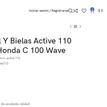
0
Iniciar sesión / Registrarse
$
0
 Y Bielas Active 110
Honda C 100 Wave
mco active 110
kee110
 de excelente calidad