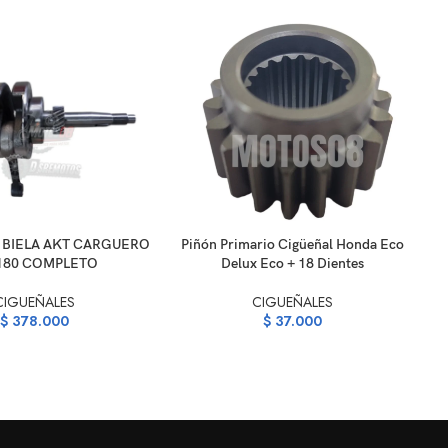
ARRITO
AÑADIR AL CARRITO
AÑ
 BIELA AKT CARGUERO
Piñón Primario Cigüeñal Honda Eco
180 COMPLETO
Delux Eco + 18 Dientes
CIGUEÑALES
CIGUEÑALES
$
378.000
$
37.000