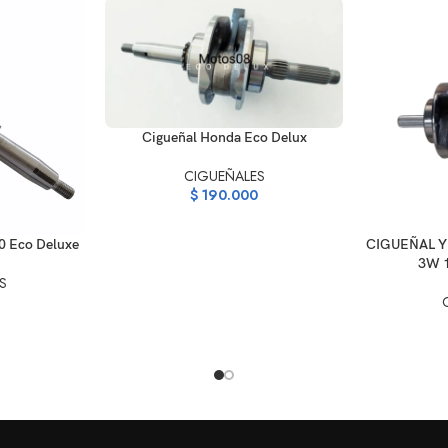
AÑADIR AL CARRITO
Cigueñal Honda Eco Delux
CIGUEÑALES
$
190.000
AÑADIR AL C
0 Eco Deluxe
CIGUEÑAL Y
3W 
S