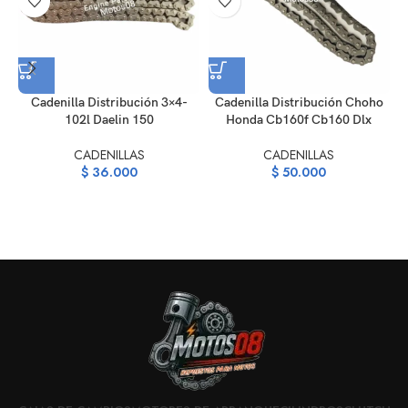
Cadenilla Distribución 3×4-
Cadenilla Distribución Choho
102l Daelin 150
Honda Cb160f Cb160 Dlx
CADENILLAS
CADENILLAS
$
36.000
$
50.000