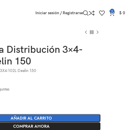
0
Iniciar sesión / Registrarse
$
0
a Distribución 3×4-
lin 150
n 3X4-102L Daelin 150
l
guntas
AÑADIR AL CARRITO
COMPRAR AHORA