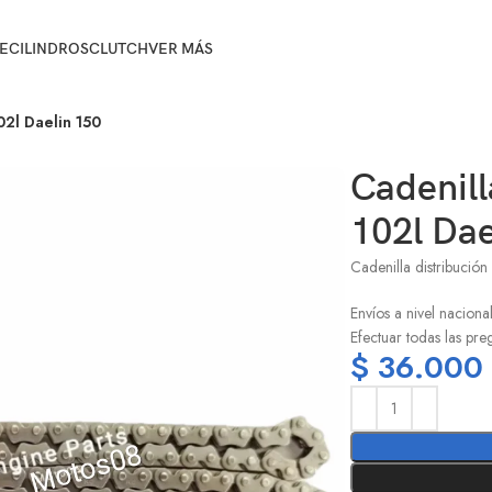
E
CILINDROS
CLUTCH
VER MÁS
02l Daelin 150
Cadenill
102l Dae
Cadenilla distribució
Envíos a nivel naciona
Efectuar todas las pre
$
36.000