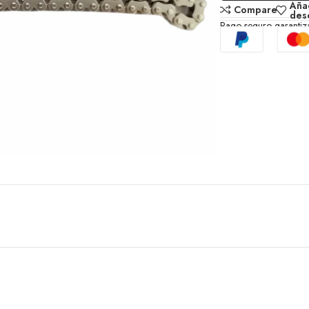
Añad
Compare
des
Pago seguro garanti