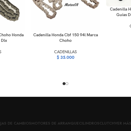
AÑADIR AL C
Cadenilla 
Guías D
AÑADIR AL CARRITO
 Choho Honda
Cadenilla Honda Cbf 150 94l Marca
 Dlx
Choho
S
CADENILLAS
$
35.000
JAS DE CAMBIOS
MOTORES DE ARRANQUE
CILINDROS
CLUTCH
VER MÁ