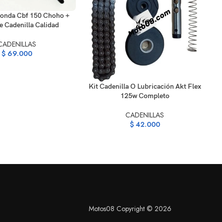
ARRITO
Honda Cbf 150 Choho +
AÑ
e Cadenilla Calidad
C
CADENILLAS
$
69.000
AÑADIR AL CARRITO
Kit Cadenilla O Lubricación Akt Flex
125w Completo
CADENILLAS
$
42.000
Motos08 Copyright © 2026
S