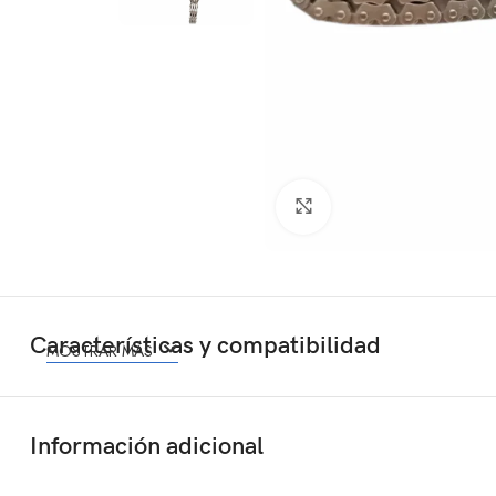
Click to enlarge
Características y compatibilidad
MOSTRAR MÁS
Información adicional