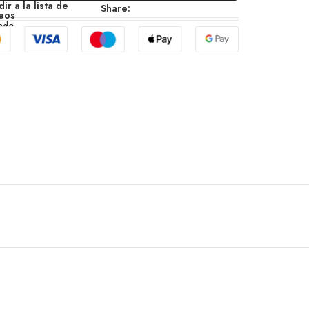
ir a la lista de
Share:
eos
zado