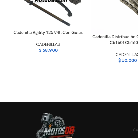
AÑADIR AL CARRITO
Cadenilla Agility 125 94ll Con Guías
AÑADIR AL CARRITO
Cadenilla Distribución
Cb160f Cb160
CADENILLAS
$
58.900
CADENILLA
$
50.000
CA