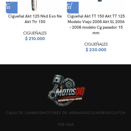
Cigueñal Akt 125 Nkd Evo Ne
Cigueñal Akt TT 150 Akt TT 125
Akt Ttr 150
Modelo Viejo 2008 Akt SL 2006
– 2008 modelo Cg pasador 15
CIGUEÑALES
mm
$
210.000
CIGUEÑALES
$
230.000
CAJAS DE CAMBIOS
MOTORES DE ARRANQUE
CILINDROS
CLUTCH
VER MÁS