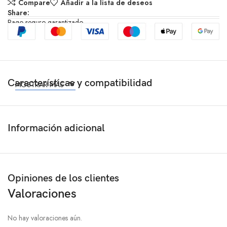
Compare
Añadir a la lista de deseos
Share:
Pago seguro garantizado
Características y compatibilidad
MOSTRAR MÁS
Información adicional
Opiniones de los clientes
Valoraciones
No hay valoraciones aún.