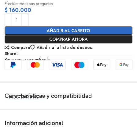
Efectúe todas sus preguntas
$
160.000
AÑADIR AL CARRITO
COMPRAR AHORA
Compare
Añadir a la lista de deseos
Share:
Pago seguro garantizado
Características y compatibilidad
MOSTRAR MÁS
Información adicional