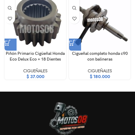
Piñón Primario Cigüeñal Honda
Cigueñal completo honda c90
Eco Delux Eco + 18 Dientes
con balineras
CIGUEÑALES
CIGUEÑALES
$
37.000
$
180.000