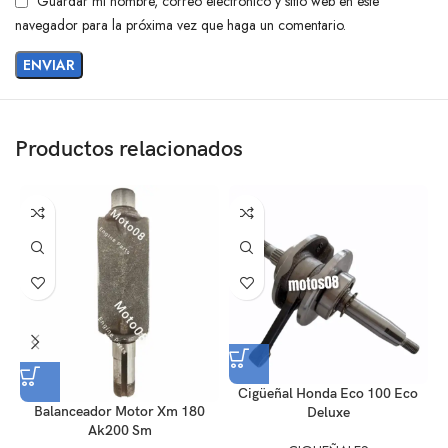
Guardar mi nombre, correo electrónico y sitio web en este
navegador para la próxima vez que haga un comentario.
Productos relacionados
Cigüeñal Honda Eco 100 Eco
Balanceador Motor Xm 180
Deluxe
S
Ak200 Sm