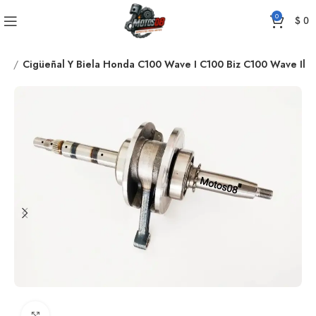
0
$
0
ES
Cigüeñal Y Biela Honda C100 Wave I C100 Biz C100 Wave Il
Click to enlarge