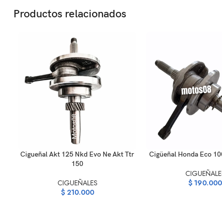
Productos relacionados
AÑADIR AL CARRITO
AÑADIR AL CARRITO
Cigueñal Akt 125 Nkd Evo Ne Akt Ttr
Cigüeñal Honda Eco 10
150
CIGUEÑALE
CIGUEÑALES
$
190.000
$
210.000