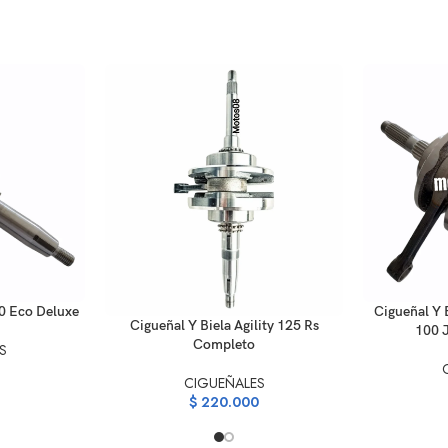
AÑADIR AL C
0 Eco Deluxe
Cigueñal Y 
AÑADIR AL CARRITO
Cigueñal Y Biela Agility 125 Rs
100 
Completo
S
CIGUEÑALES
$
220.000