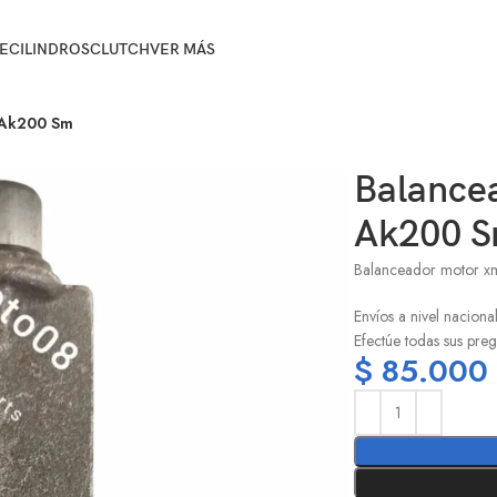
E
CILINDROS
CLUTCH
VER MÁS
 Ak200 Sm
Balance
Ak200 
Balanceador motor x
Envíos a nivel naciona
Efectúe todas sus preg
$
85.000