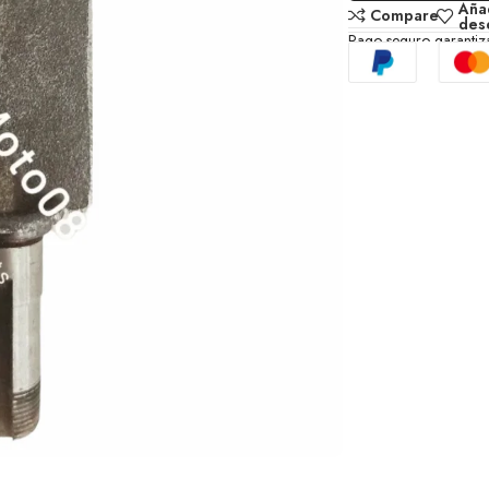
Añad
Compare
des
Pago seguro garanti