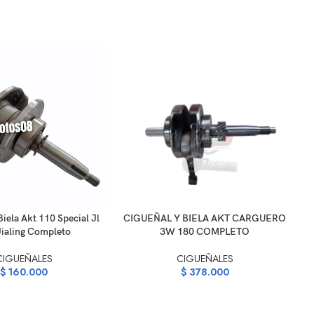
ARRITO
AÑADIR AL CARRITO
AÑ
Biela Akt 110 Special Jl
CIGUEÑAL Y BIELA AKT CARGUERO
P
Jialing Completo
3W 180 COMPLETO
CIGUEÑALES
CIGUEÑALES
$
160.000
$
378.000