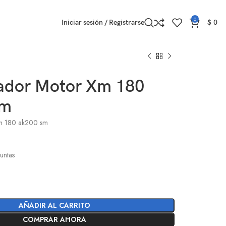
0
Iniciar sesión / Registrarse
$
0
ador Motor Xm 180
Sm
m 180 ak200 sm
l
untas
AÑADIR AL CARRITO
COMPRAR AHORA