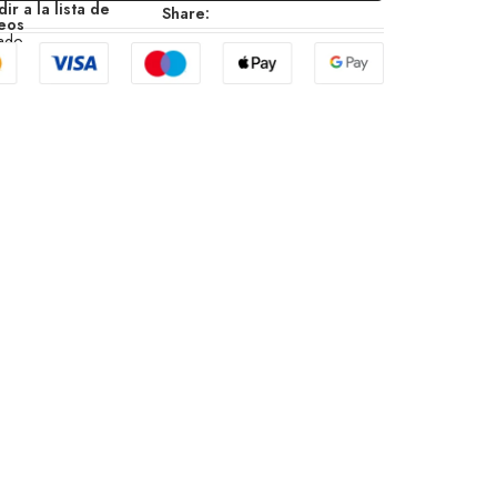
ir a la lista de
Share:
eos
zado