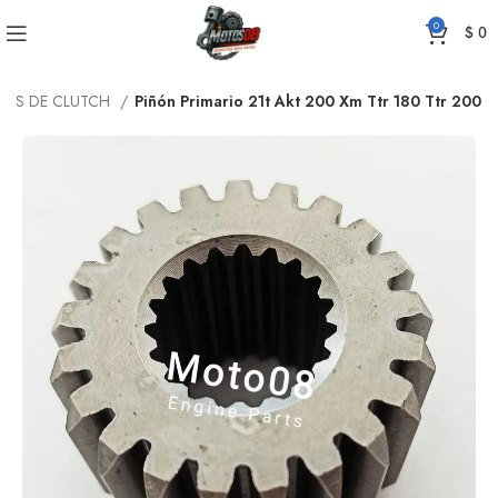
0
$
0
NES DE CLUTCH
Piñón Primario 21t Akt 200 Xm Ttr 180 Ttr 200