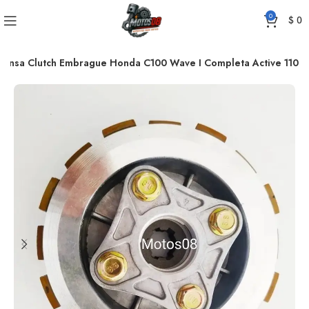
0
$
0
rensa Clutch Embrague Honda C100 Wave I Completa Active 110