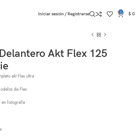
0
Iniciar sesión / Registrarse
$
0
Delantero Akt Flex 125
ie
leto akt Flex ultra
modelos de Flex
 en fotografía
e