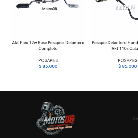
AÑADIR AL CARRITO
AÑADIR AL CARRITO
Akt Flex 12w Base Posapies Delantero
Posapie Delantero Hon
Completo
Akt 110s Cala
POSAPIES
POSAPIES
$
85.000
$
85.000
CA