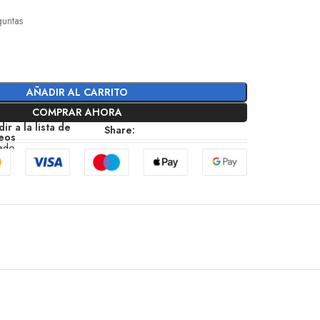
l
guntas
AÑADIR AL CARRITO
COMPRAR AHORA
ir a la lista de
Share:
eos
zado