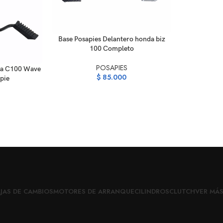
AÑADIR AL CARRITO
Base Posapies Delantero honda biz
100 Completo
POSAPIES
da C100 Wave
$
85.000
pie
JAS DE CAMBIOS
MOTORES DE ARRANQUE
CILINDROS
CLUTCH
VER MÁ