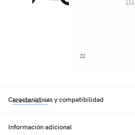
Click to enlarge
Características y compatibilidad
MOSTRAR MÁS
Información adicional