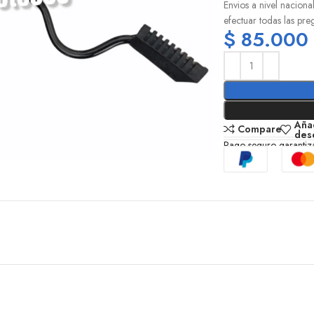
Envios a nivel naciona
efectuar todas las pre
$
85.000
Añad
Compare
des
Pago seguro garanti