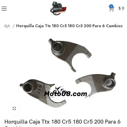
0
$
0
 CAJA
Horquilla Caja Ttx 180 Cr5 180 Cr5 200 Para 6 Cambios
Click to enlarge
Horquilla Caja Ttx 180 Cr5 180 Cr5 200 Para 6