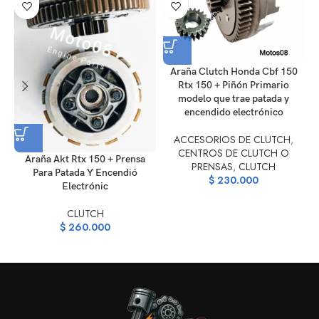
Araña Clutch Honda Cbf 150
Rtx 150 + Piñón Primario
A
modelo que trae patada y
encendido electrónico
C
ACCESORIOS DE CLUTCH
,
CENTROS DE CLUTCH O
Araña Akt Rtx 150 + Prensa
PRENSAS
,
CLUTCH
Para Patada Y Encendió
$
230.000
Electrónic
CLUTCH
$
260.000