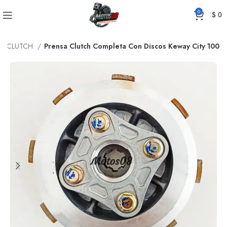
0
$
0
CLUTCH
Prensa Clutch Completa Con Discos Keway City 100