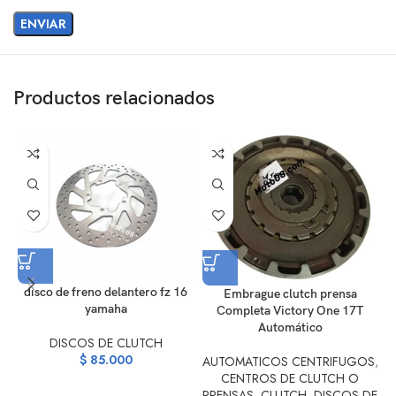
Productos relacionados
disco de freno delantero fz 16
Embrague clutch prensa
yamaha
Completa Victory One 17T
Automático
DISCOS DE CLUTCH
$
85.000
AUTOMATICOS CENTRIFUGOS
,
A
CENTROS DE CLUTCH O
PRENSAS
,
CLUTCH
,
DISCOS DE
P