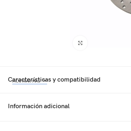
Click to enlarge
Características y compatibilidad
MOSTRAR MÁS
Información adicional