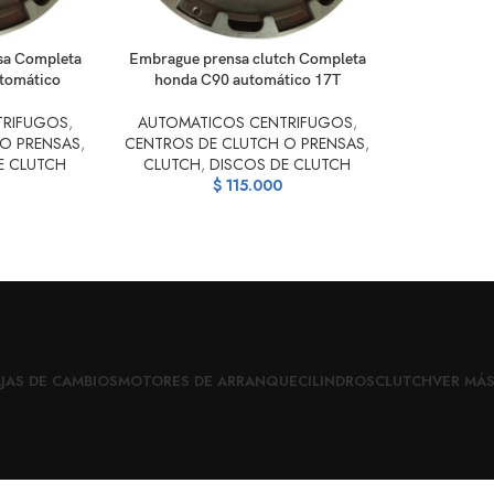
AÑADIR AL CARRITO
sa Completa
Embrague prensa clutch Completa
utomático
honda C90 automático 17T
TRIFUGOS
,
AUTOMATICOS CENTRIFUGOS
,
 O PRENSAS
,
CENTROS DE CLUTCH O PRENSAS
,
E CLUTCH
CLUTCH
,
DISCOS DE CLUTCH
$
115.000
JAS DE CAMBIOS
MOTORES DE ARRANQUE
CILINDROS
CLUTCH
VER MÁ