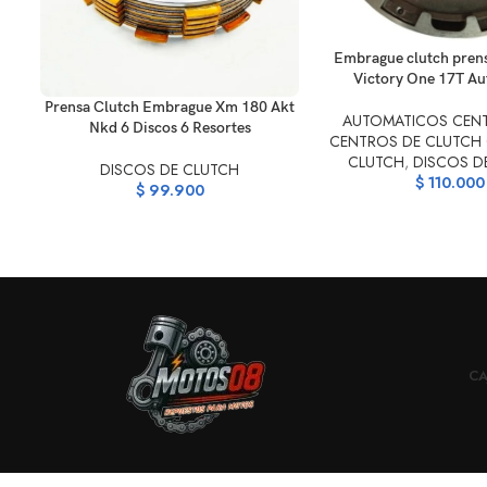
AÑADIR AL CARRITO
Embrague clutch pren
Victory One 17T A
AÑADIR AL CARRITO
Prensa Clutch Embrague Xm 180 Akt
AUTOMATICOS CEN
Nkd 6 Discos 6 Resortes
CENTROS DE CLUTCH
CLUTCH
,
DISCOS D
DISCOS DE CLUTCH
$
110.000
$
99.900
CA