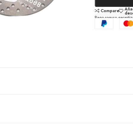
Añad
Compare
des
Pago seguro garanti