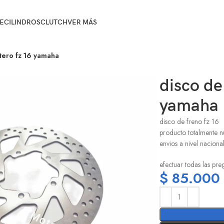
E
CILINDROS
CLUTCH
VER MÁS
tero fz 16 yamaha
disco de
yamaha
disco de freno fz 16
producto totalmente 
envios a nivel naciona
efectuar todas las pr
$
85.000