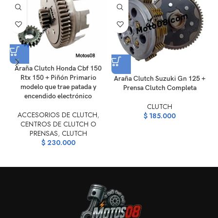
Araña Clutch Honda Cbf 150
Rtx 150 + Piñón Primario
Araña Clutch Suzuki Gn 125 +
modelo que trae patada y
Prensa Clutch Completa
encendido electrónico
CLUTCH
ACCESORIOS DE CLUTCH
,
$
185.000
CENTROS DE CLUTCH O
PRENSAS
,
CLUTCH
$
230.000