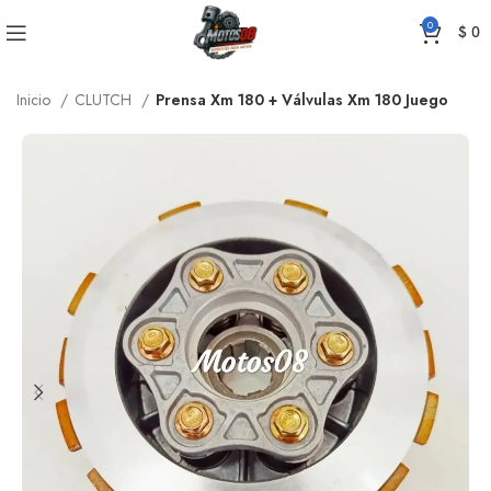
0
$
0
Inicio
CLUTCH
Prensa Xm 180 + Válvulas Xm 180 Juego