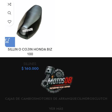
SILLIN O COJIN HONDA BIZ
100
SILLINES
$
160.000
CAJAS DE CAMBIOS
MOTORES DE ARRANQUE
CILINDROS
CLUTCH
VER MÁS