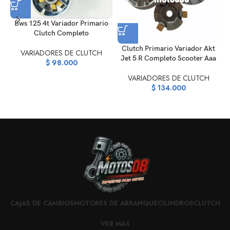
Bws 125 4t Variador Primario
Clutch Completo
Clutch Primario Variador Akt
R
VARIADORES DE CLUTCH
Jet 5 R Completo Scooter Aaa
$
98.000
VARIADORES DE CLUTCH
$
134.000
CAJAS DE CAMBIOS
MOTORES DE ARRANQUE
CILINDROS
CLUTCH
VER MÁS