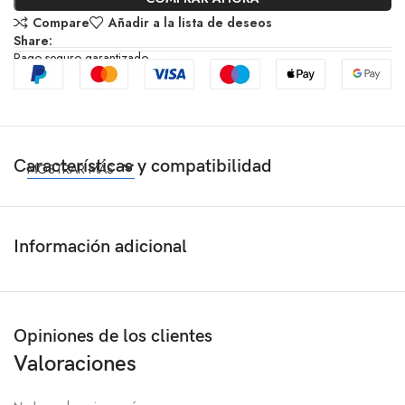
Compare
Añadir a la lista de deseos
Share:
Pago seguro garantizado
Características y compatibilidad
MOSTRAR MÁS
Información adicional
Opiniones de los clientes
Valoraciones