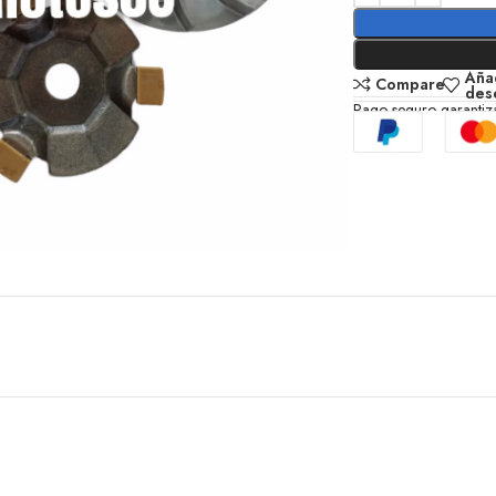
Añad
Compare
des
Pago seguro garanti