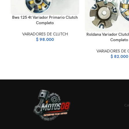
AÑADIR AL CARRITO
Bws 125 4t Variador Primario Clutch
Completo
VARIADORES DE CLUTCH
AÑADIR AL CARRITO
Roldana Variador Clutc
$
98.000
Completo
VARIADORES DE 
$
82.000
CA