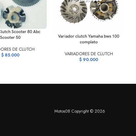
ARRITO
Clutch Scooter 80 Abc
AÑADIR AL CARRITO
Variador clutch Yamaha bws 100
Scooter 50
completo
DORES DE CLUTCH
VARIADORES DE CLUTCH
$
85.000
$
90.000
Motos08 Copyright © 2026
S