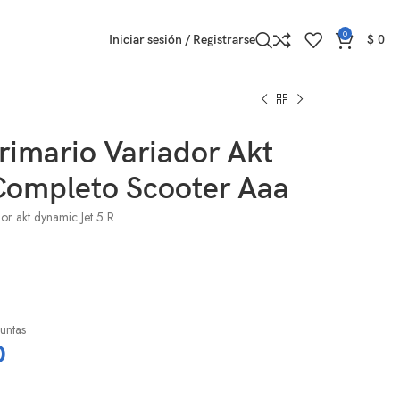
0
Iniciar sesión / Registrarse
$
0
rimario Variador Akt
 Completo Scooter Aaa
or akt dynamic Jet 5 R
l
untas
0