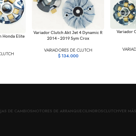
AÑADIR AL C
Variador 
AÑADIR AL CARRITO
Variador Clutch Akt Jet 4 Dynamic R
h Honda Elite
2014 – 2019 Sym Crox
VARIA
VARIADORES DE CLUTCH
CLUTCH
$
134.000
JAS DE CAMBIOS
MOTORES DE ARRANQUE
CILINDROS
CLUTCH
VER MÁ