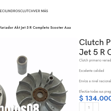
E
CILINDROS
CLUTCH
VER MÁS
Variador Akt Jet 5 R Completo Scooter Aaa
Clutch P
Jet 5 R
Clutch primario variad
Excelente calidad
Envíos a nivel naciona
Efectúe todas sus preg
$
134.00