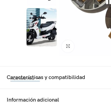
Click to enlarge
Características y compatibilidad
MOSTRAR MÁS
Información adicional