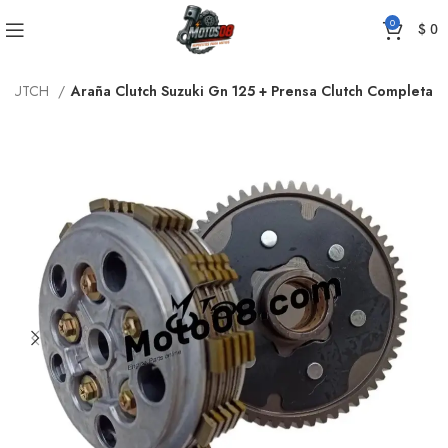
0
$
0
CLUTCH
Araña Clutch Suzuki Gn 125 + Prensa Clutch Completa