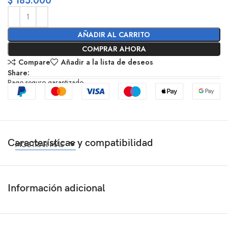
$
185.000
AÑADIR AL CARRITO
COMPRAR AHORA
Compare
Añadir a la lista de deseos
Share:
Pago seguro garantizado
Características y compatibilidad
MOSTRAR MÁS
Información adicional