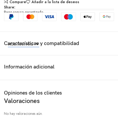
Compare
Añadir a la lista de deseos
Share:
Pago seguro garantizado
Características y compatibilidad
MOSTRAR MÁS
Información adicional
Opiniones de los clientes
Valoraciones
No hay valoraciones aún.