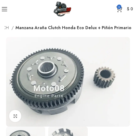
0
$
0
UTCH
Manzana Araña Clutch Honda Eco Delux + Piñón Primario
Click to enlarge