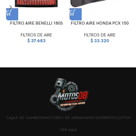
FILTRO AIRE BENELLI 180S
FILTRO AIRE HONDA PCX 150
FILTROS DE AIRE
FILTROS DE AIRE
$
37.683
$
33.320
CAJAS DE CAMBIOS
MOTORES DE ARRANQUE
CILINDROS
CLUTCH
VER MÁS