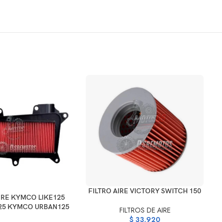
AÑADIR AL CARRITO
FILTRO AIRE VICTORY SWITCH 150
ARRITO
AÑ
IRE KYMCO LIKE125
F
25 KYMCO URBAN125
FILTROS DE AIRE
$
33.920