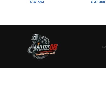
$
37.683
$
37.088
CA