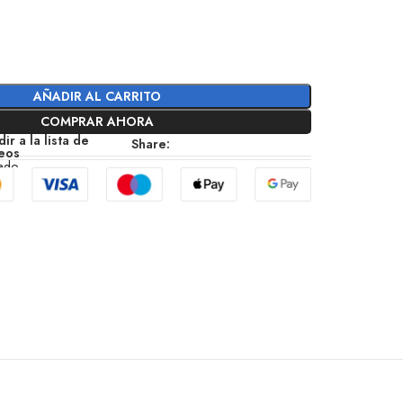
AÑADIR AL CARRITO
COMPRAR AHORA
ir a la lista de
Share:
eos
zado