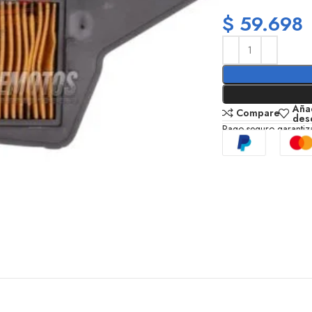
$
59.698
Añad
Compare
des
Pago seguro garanti