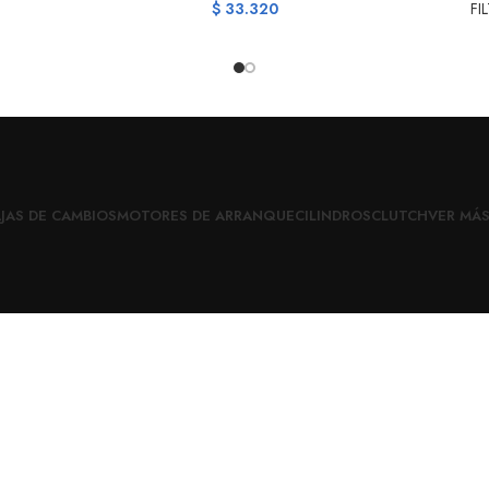
$
33.320
FI
JAS DE CAMBIOS
MOTORES DE ARRANQUE
CILINDROS
CLUTCH
VER MÁ