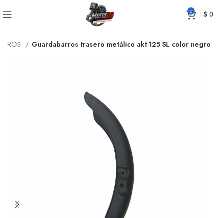
0
$
0
ARROS
Guardabarros trasero metálico akt 125 SL color negro