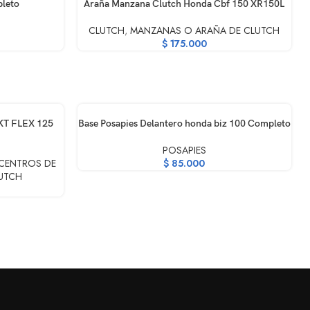
AÑADIR AL CARRITO
pleto
Araña Manzana Clutch Honda Cbf 150 XR150L
CLUTCH
,
MANZANAS O ARAÑA DE CLUTCH
$
175.000
AÑADIR AL CARRITO
KT FLEX 125
Base Posapies Delantero honda biz 100 Completo
POSAPIES
CENTROS DE
$
85.000
UTCH