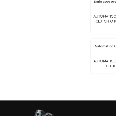
AÑADIR AL CA
Embrague pre
AUTOMATICO
CLUTCH O 
AÑADIR AL CA
Automático 
AUTOMATICO
CLUT