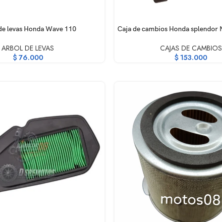
RRITO
AÑADIR AL CARRITO
de levas Honda Wave 110
Caja de cambios Honda splendor N
ARBOL DE LEVAS
CAJAS DE CAMBIOS
$
76.000
$
153.000