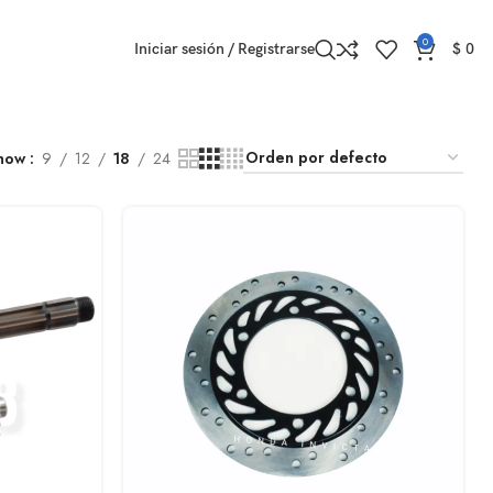
0
Iniciar sesión / Registrarse
$
0
how
9
12
18
24