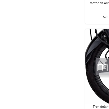
AÑADIR AL CA
Motor de ar
MO
AÑADIR AL CA
Tren delan