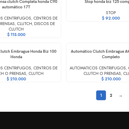
RRITO
AÑADIR AL CARRITO
nsa clutch Completa honda C90
Stop honda biz 125 com
automático 17T
STOP
S CENTRIFUGOS
,
CENTROS DE
$
92.000
PRENSAS
,
CLUTCH
,
DISCOS DE
CLUTCH
$
115.000
RRITO
AÑADIR AL CARRITO
Clutch Embrague Honda Biz 100
Automático Clutch Embrague A
Honda
Completo
S CENTRIFUGOS
,
CENTROS DE
AUTOMATICOS CENTRIFUGOS
,
CH O PRENSAS
,
CLUTCH
CLUTCH O PRENSAS
,
CL
$
210.000
$
210.000
1
2
→