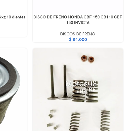
AÑADIR AL CARRITO
xg 10 dientes
DISCO DE FRENO HONDA CBF 150 CB110 CBF
150 INVICTA
DISCOS DE FRENO
$
84.000