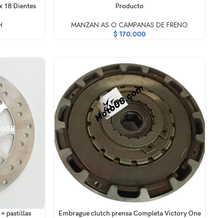
AÑADIR AL CARRITO
x 18 Dientes
Producto
H
MANZAN AS O CAMPANAS DE FRENO
$
170.000
AÑADIR AL CARRITO
+ pastillas
Embrague clutch prensa Completa Victory One