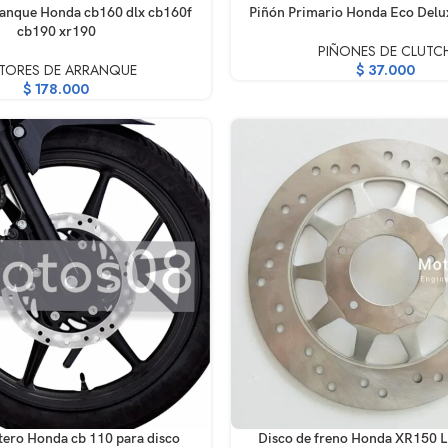
RRITO
AÑADIR AL CARRITO
ranque Honda cb160 dlx cb160f
Piñón Primario Honda Eco Delu
cb190 xr190
PIÑONES DE CLUTC
TORES DE ARRANQUE
$
37.000
$
178.000
RRITO
AÑADIR AL CARRITO
tero Honda cb 110 para disco
Disco de freno Honda XR150 L 