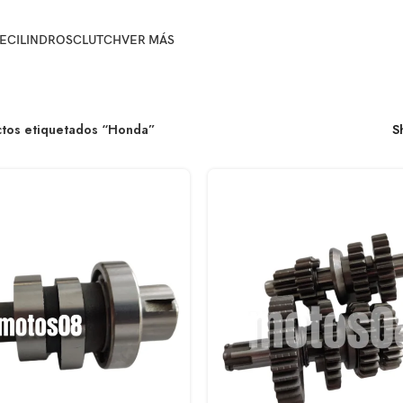
E
CILINDROS
CLUTCH
VER MÁS
tos etiquetados “Honda”
S