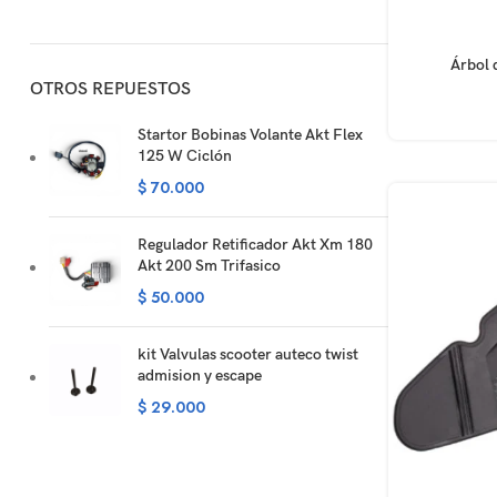
AÑADIR AL CA
Árbol 
OTROS REPUESTOS
Startor Bobinas Volante Akt Flex
125 W Ciclón
$
70.000
Regulador Retificador Akt Xm 180
Akt 200 Sm Trifasico
$
50.000
kit Valvulas scooter auteco twist
admision y escape
$
29.000