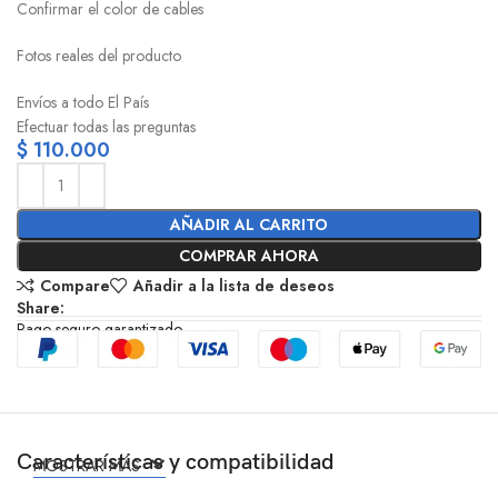
Confirmar el color de cables
Fotos reales del producto
Envíos a todo El País
Efectuar todas las preguntas
$
110.000
AÑADIR AL CARRITO
COMPRAR AHORA
Compare
Añadir a la lista de deseos
Share:
Pago seguro garantizado
Características y compatibilidad
MOSTRAR MÁS