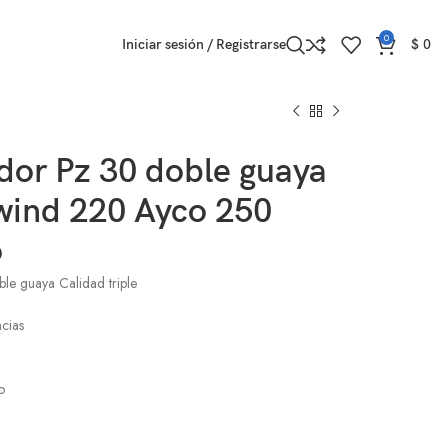
0
Iniciar sesión / Registrarse
$
0
dor Pz 30 doble guaya
wind 220 Ayco 250
o
le guaya Calidad triple
ncias
o