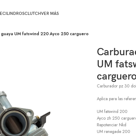
E
CILINDROS
CLUTCH
VER MÁS
 guaya UM fatswind 220 Ayco 250 carguero
Carbura
UM fats
carguer
Carburador pz 30 dob
Aplica para las refere
UM fatswind 200
Ayco zh 250 carguer
Repotenciar Nkd
UM renegade 200