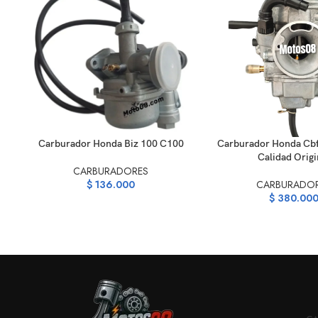
AÑADIR AL CARRITO
AÑADIR AL CARRITO
Carburador Honda Biz 100 C100
Carburador Honda Cbf 
Calidad Origi
CARBURADORES
$
136.000
CARBURADO
$
380.00