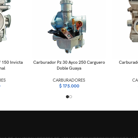
AÑADIR AL CARRITO
AÑADIR AL C
150 Invicta
Carburador Pz 30 Ayco 250 Carguero
Carburad
nal
Doble Guaya
RES
CARBURADORES
CA
0
$
175.000