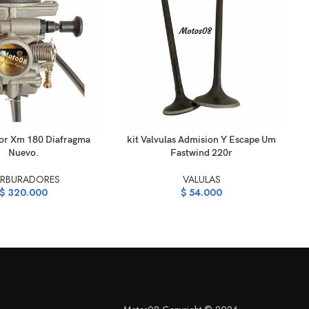
ARRITO
AÑADIR AL CARRITO
AÑ
or Xm 180 Diafragma
kit Valvulas Admision Y Escape Um
Nuevo.
Fastwind 220r
RBURADORES
VALULAS
$
320.000
$
54.000