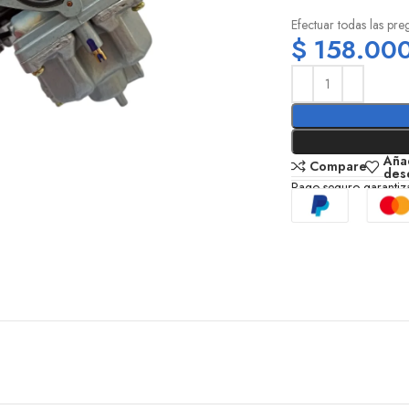
Efectuar todas las pr
$
158.00
Añad
Compare
des
Pago seguro garanti